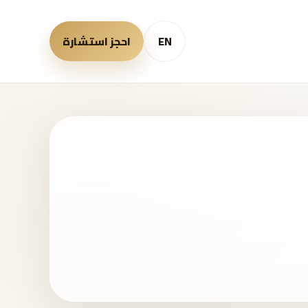
EN
احجز استشارة